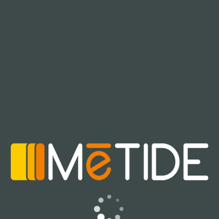
“Lavorare con Logotel è un vero piacere” spiega il COO
Giovanni Moretto, “comunicazioni rapide ed efficaci che
rendono possibile uno sviluppo senza intoppi e favoriscono
il raggiungimento del risultato desiderato con soddisfazione
di tutte le parti. Nella gestione di progetti è emersa la qualità
delle persone con cui mi sono interfacciato e dei processi
produttivi dell’azienda; mi fa davvero piacere che il
contributo di Metide sia stato ugualmente apprezzato.
Numeri alla mano è gratificante sapere che un’azienda come
Logotel abbia scelto di attivare una collaborazione con
Metide. Continueremo a fare del nostro meglio per ripagare
la fiducia accordataci.”
La risposta di Marco Marabese, IT Project Manager di
Logotel che segue la partnership con Metide, non si fa
attendere: “In Logotel abbiamo sempre realizzato progetti in
cui fosse presente anche la componente mobile. Tuttavia la
complessità tecnica e la rapidità di implementazione di
alcune sfide portate avanti insieme ai nostri Clienti ci ha
condotti alla decisione di collaborare con un partner con
competenze specifiche nel mondo mobile e siamo molto
soddisfatti dei risultati derivati dalla partnership con Metide.