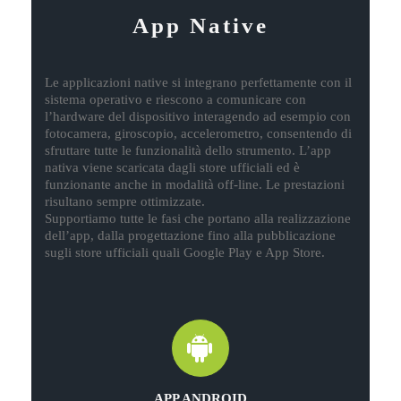
App Native
Le applicazioni native si integrano perfettamente con il
sistema operativo e riescono a comunicare con
l’hardware del dispositivo interagendo ad esempio con
fotocamera, giroscopio, accelerometro, consentendo di
sfruttare tutte le funzionalità dello strumento. L’app
nativa viene scaricata dagli store ufficiali ed è
funzionante anche in modalità off-line. Le prestazioni
risultano sempre ottimizzate.
Supportiamo tutte le fasi che portano alla realizzazione
dell’app, dalla progettazione fino alla pubblicazione
sugli store ufficiali quali Google Play e App Store.
APP ANDROID