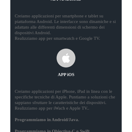
Creiamo applicazioni per smartphone e tablet su
piattaforma Android. Le interfacce sono dinamiche e si
adattato alle differenti dimensioni di schermo dei
dispositivi Android.
Realizziamo app per smartwatch e Google TV.
APP iOS
Creiamo applicazioni per iPhone, iPad in linea con le
specifiche tecniche di Apple. Puntiamo a soluzioni che
sappiano sfruttare le caratteristiche dei dispositivi.
Realizziamo app per iWach e Apple TV..
Programmiamo in Android/Java.
Programmiamo in Objective-C o Swift.