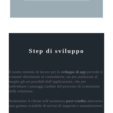
Step di sviluppo
Il nostro metodo di lavoro per lo
sviluppo di app
prevede il
costante riferimento al committente, sia per analizzare al
meglio gli usi possibili dell’applicazione, che per
individuare i passaggi cardine del processo di costruzione
della soluzione.
Sosteniamo il cliente nell’assistenza
post-vendita
attraverso
una gamma scalabile di servizi di supporto e manutenzione.