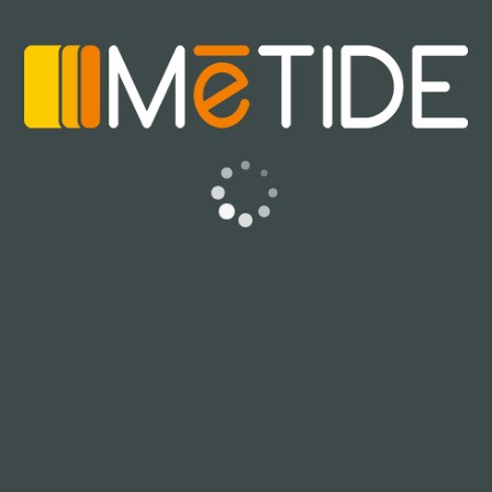
Il secondo aspetto sul quale lavorerà Google sarà quello di
facilitare l’integrazione di Flutter in progetti nativi
iOS/Android già avviati; l’idea è di “flutterizzare” dei
progetti in corso d’opera, per reindirizzare gli sviluppi di
funzionalità evolutive ed in generale la manutenzione delle
applicazioni sotto un’unica piattaforma, aprendo delle
ottime prospettive commerciali nelle trattative con clienti dal
budget limitato.
Il terzo punto che è stato identificato dal 18% degli
sviluppatori come potenziale area di miglioramento è la
disponibilità delle funzionalità direttamente all’interno del
core del SDK anzichè tramite pacchetti open-source; vale la
pena ricordare che la scelta di ricorrere allo sviluppo di
molte funzionalità in pacchetti open-source esterni al SDK
di Flutter è stata fatta per poter trarre vantaggio dal
contributo della comunità di sviluppatori, accelerandone di
fatto lo sviluppo.
Community
La community di Flutter cresce ad un ritmo vertiginoso, di
pari passo con la qualità del prodotto e grazie allo spazio