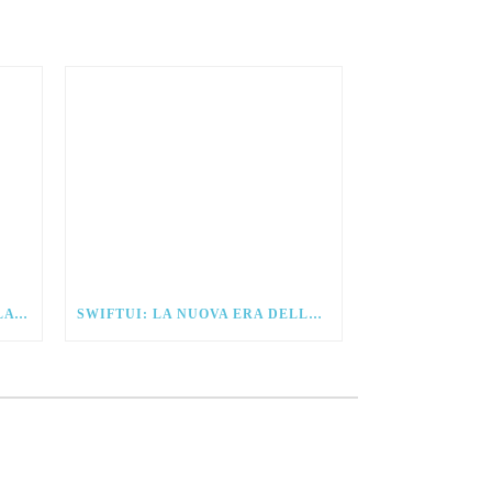
IOS 15 – ANTICIPAZIONI DALLA WWDC21
SWIFTUI: LA NUOVA ERA DELLO SVILUPPO PER IOS.