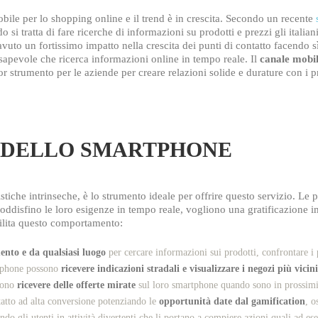
mobile per lo shopping online e il trend è in crescita. Secondo un recente
o si tratta di fare ricerche di informazioni su prodotti e prezzi gli italia
vuto un fortissimo impatto nella crescita dei punti di contatto facendo sì
apevole che ricerca informazioni online in tempo reale. Il
canale mobil
 strumento per le aziende per creare relazioni solide e durature con i pr
E DELLO SMARTPHONE
istiche intrinseche, è lo strumento ideale per offrire questo servizio. Le
oddisfino le loro esigenze in tempo reale, vogliono una gratificazione 
ilita questo comportamento:
ento e da qualsiasi luogo
per cercare informazioni sui prodotti, confrontare i 
rtphone possono
ricevere indicazioni stradali e visualizzare i negozi più vicini
ssono
ricevere delle offerte mirate
sul loro smartphone quando sono in prossimi
atto ad alta conversione potenziando le
opportunità date dal gamification
, o
do gli utenti in attività divertenti che li portano a compiere azioni quali ad ese