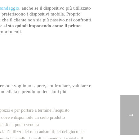
sondaggio
, anche se il dispositivo più utilizzato
ni preferiscono i dispositivi mobile. Proprio
 che il cliente non sia più passivo nei confronti
e si sta quindi imponendo come il primo
opri utenti.
 persone vogliono sapere, confrontare, valutare e
immediata e prendono decisioni più
prezzi e per portare a termine l’acquisto
dove è disponibile un certo prodotto
tà di un punto vendita
ssia l’utilizzo dei meccanismi tipici del gioco per
mpio la condivisione di contenuti sui social o il