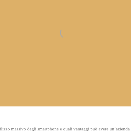
ne e nuove abitudini d
cambia nella relazione tra brand e ute
ilizzo massivo degli smartphone e quali vantaggi può avere un’azienda c