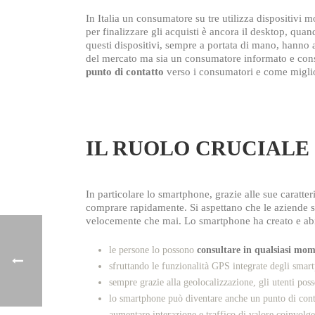
In Italia un consumatore su tre utilizza dispositivi 
per finalizzare gli acquisti è ancora il desktop, quand
questi dispositivi, sempre a portata di mano, hanno a
del mercato ma sia un consumatore informato e cons
punto di contatto
verso i consumatori e come miglior
IL RUOLO CRUCIAL
In particolare lo smartphone, grazie alle sue caratter
comprare rapidamente. Si aspettano che le aziende s
velocemente che mai. Lo smartphone ha creato e ab
le persone lo possono
consultare in qualsiasi mom
sfruttando le funzionalità GPS integrate degli sma
sempre grazie alla geolocalizzazione, gli utenti po
lo smartphone può diventare anche un punto di cont
aumentare interazione e traffico di valore coinvolgen