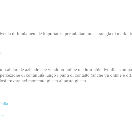
diventa di fondamentale importanza per adottare una strategia di market
a;
ono aiutare le aziende che vendono online nel loro obiettivo di accompag
ercezione di continuità lungo i punti di contatto (anche tra online e of
ndosi trovare nel momento giusto al posto giusto.
talia
ine