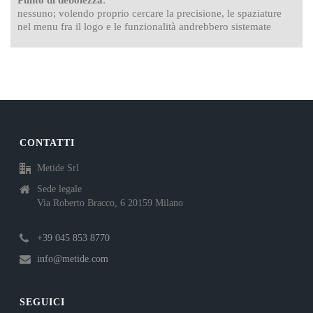
nessuno; volendo proprio cercare la precisione, le spaziature
nel menu fra il logo e le funzionalità andrebbero sistemate
CONTATTI
Metide Srl
Sede legale
Via Roberto Bracco, 6 20159 Milano
+39 045 853 8770
info@metide.com
SEGUICI