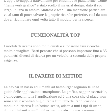
L’app è sviluppata nativamente per entrambe le piattaforme. Come
“framework grafico” è stato scelto il material design, dato il suo
largo utilizzo in ambito Android e web. Una menzione particolare
va al fatto di poter salvare le proprie ricerche preferite, così da non
dover ricompilare ogni volta tutto il modulo per la ricerca.
FUNZIONALITÀ TOP
I moduli di ricerca sono molti curati e si possono fare ricerche
molto dettagliate. Basti pensare che si possono impostare fino a 35
parametri diversi di ricerca per un veicolo, a seconda delle proprie
esigenze.
IL PARERE DI METIDE
La navbar in basso ed il menù ad hamburger seguono le linee
guida delle applicazioni smartphone. La grafica, seppur essenziale,
è omogenea in tutta l’applicazione ed è una cosa che ci piace; non
sono stati riscontrati bug durante l’utilizzo dell’applicazione. Il
modulo di ricerca è un’ottima scelta, adatta a tutti i tipi di utenti,
dai principianti a quelli più esperti, grazie alla vasta gamma di