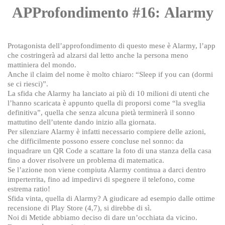
APProfondimento #16: Alarmy
Protagonista dell’approfondimento di questo mese è Alarmy, l’app
che costringerà ad alzarsi dal letto anche la persona meno
mattiniera del mondo.
Anche il claim del nome è molto chiaro: “Sleep if you can (dormi
se ci riesci)”.
La sfida che Alarmy ha lanciato ai più di 10 milioni di utenti che
l’hanno scaricata è appunto quella di proporsi come “la sveglia
definitiva”, quella che senza alcuna pietà terminerà il sonno
mattutino dell’utente dando inizio alla giornata.
Per silenziare Alarmy è infatti necessario compiere delle azioni,
che difficilmente possono essere concluse nel sonno: da
inquadrare un QR Code a scattare la foto di una stanza della casa
fino a dover risolvere un problema di matematica.
Se l’azione non viene compiuta Alarmy continua a darci dentro
imperterrita, fino ad impedirvi di spegnere il telefono, come
estrema ratio!
Sfida vinta, quella di Alarmy? A giudicare ad esempio dalle ottime
recensione di Play Store (4,7), si direbbe di sì.
Noi di Metide abbiamo deciso di dare un’occhiata da vicino.