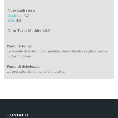
Voto sugli store
Android
:
4,7
iOS
:
4,8
Voto Team Metide
: 4,5/5
Punto di forza
:
La varietà di diaboliche, spietate, inarrestabili sveglie a prova
di dormiglione.
Punto di debolezza
:
UI perfezionabile, benché intuitiva.
CONTATTI