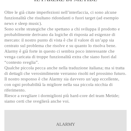
Oltre le già citate imperfezioni nell’interfaccia, ci sono alcune
funzionalità che risultano ridondanti o fuori target (ad esempio
news e sleep music).
Sono scelte strategiche che spettano a chi sviluppa il prodotto e
probabilmente derivano da logiche di risposta ad esigenze di
mercato: il nostro punto di vista è che il valore di un’app sia
centrato sul problema che risolve e su quanto lo risolva bene.
Alarmy è già forte in questo ci sembra poco interessante che
venga caricata di troppe funzionalità extra che siano fuori dal
“contesto sveglia”.
Qualche piccola pecca anche nella traduzione italiana; ma si tratta
di dettagli che verosimilmente verranno risolti nel prossimo futuro.
Il nostro responso è che Alarmy sia davvero un’app eccellente,
con ogni probabilità la migliore nella sua piccola nicchia di
riferimento.
Riesce a svegliare i dormiglioni più hard-core del team Metide;
siamo certi che sveglierà anche voi.
ALARMY