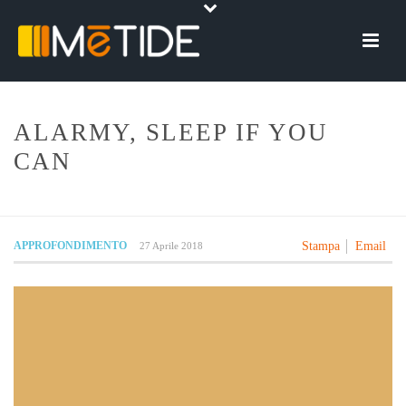
ALARMY, SLEEP IF YOU
CAN
HOME
»
NEWS
»
ALARMY, SLEEP IF YOU CAN
APPROFONDIMENTO
Stampa
Email
27 Aprile 2018