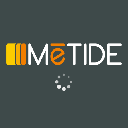
La struttura dell’app è in generale lineare e rispetta una
logica di facile comprensione per l’utente. Le funzionalità
sono ben suddivise in un menu laterale e ogni servizio ha
una pagina dedicata, ottimizzata per dispositivi mobile e con
un uso parsimonioso ma curato di icone e indicatori di
navigazione. Durante i test l’app è andata in crash un paio
di volte, effettuando log-out immotivati o in corrispondenza
di perdita della connessione dati.
Un impedimento è stato riscontrato in fase di utilizzo,
ovvero l’impossibilità di registrare un nuovo account
direttamente dall’app mobile. Sebbene sia possibile
acquistare titoli di viaggio senza aver eseguito l’accesso, è
richiesto il login per accedere alla sezione “i miei viaggi”,
“storico Biglietti” e per acquistare un abbonamento. La
registrazione è possibile unicamente dal sito
www.trenitalia.it
.
Analizziamo in questa sezione le funzioni che ci sono
sembrate più interessanti.
Orario e Acquisto
:
In questa sezione è possibile impostare stazione di partenza