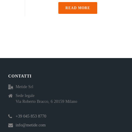
READ MORE
CONTATTI
Metide Srl
Sede legale
Via Roberto Bracco, 6 20159 Milano
+39 045 853 8770
info@metide.com