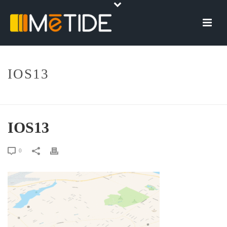
IOS13
HOME
»
IOS 13: LE NOVITÀ NELLA VERSIONE BETA
»
IOS13
IOS13
0