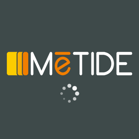
cui appartieni per assumere la corretta posizione
e massimizzare la performance durante la
pedalata.
ABOUT
Contatta l’azienda per tutte le informazioni su
prodotti dedicati al ciclismo.
Per scaricare l’app, sotto i link agli store. Disponibile
per Android e iOS.