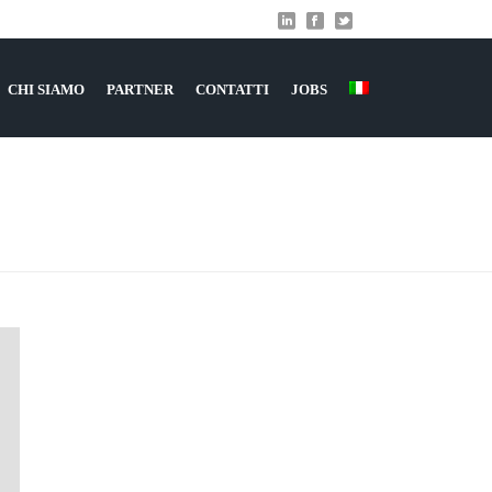
CHI SIAMO
PARTNER
CONTATTI
JOBS
HOME
»
ARCHIVI PER DICEMBRE 2017