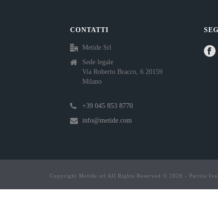
CONTATTI
SEG
Metide Srl
Sede legale
Via Roberto Bracco, 6 20159
Milano
+39 045 853 8770
info@metide.com
Copyright Metide srl All Rights Reserved © 2026 - Partita I