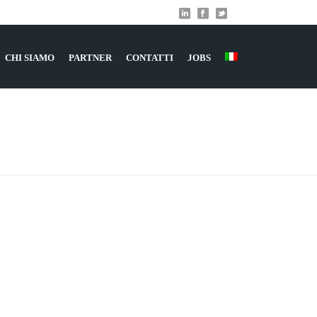
CHI SIAMO
PARTNER
CONTATTI
JOBS
HOME
»
LORF