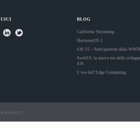
UICI
BLOG
California Streaming
HarmonyOS 2
iOS 15 – Anticipazioni dalla WW
SwiftUI: la nuova era dello svilupp
iOS.
L’era dell’Edge Computing.
va 03811290273