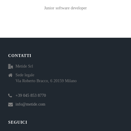
Junior software developer
CONTATTI
Metide Srl
Sede legale
Via Roberto Bracco, 6 20159 Milano
+39 045 853 8770
info@metide.com
SEGUICI