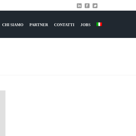
CHI SIAMO
PARTNER
CONTATTI
JOBS
HOME
»
ARCHIVI PER AGOSTO 2019