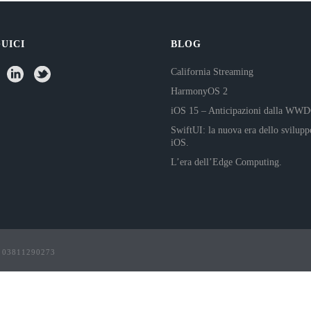
UICI
BLOG
California Streaming
HarmonyOS 2
iOS 15 – Anticipazioni dalla WW
SwiftUI: la nuova era dello svilupp
iOS.
L’era dell’Edge Computing.
va 03811290273