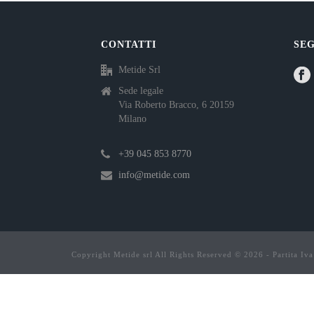
CONTATTI
SEG
Metide Srl
Sede legale
Via Roberto Bracco, 6 20159
Milano
+39 045 853 8770
info@metide.com
Copyright Metide srl All Rights Reserved © 2026 - Partita I