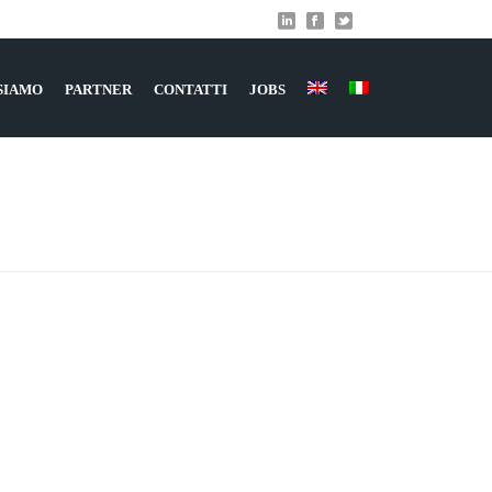
 SIAMO
PARTNER
CONTATTI
JOBS
HOME
»
SETTORI
»
MOBILE BUSINESS