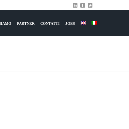
 SIAMO
PARTNER
CONTATTI
JOBS
ERVIZI
»
CREAZIONE SITI WEB
»
SITIWEBAZIENDALI