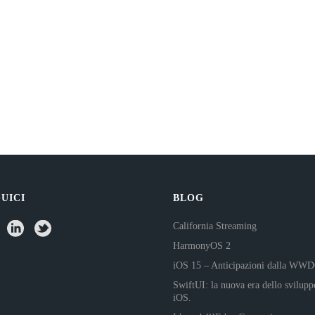
UICI
BLOG
California Streaming
HarmonyOS 2
iOS 15 – Anticipazioni dalla WW
SwiftUI: la nuova era dello svilupp
iOS.