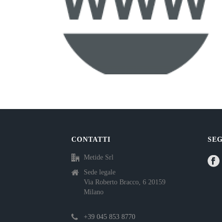
CONTATTI
SEG
Metide Srl
Sede legale
Via Roberto Bracco, 6 20159
Milano
+39 045 853 8770