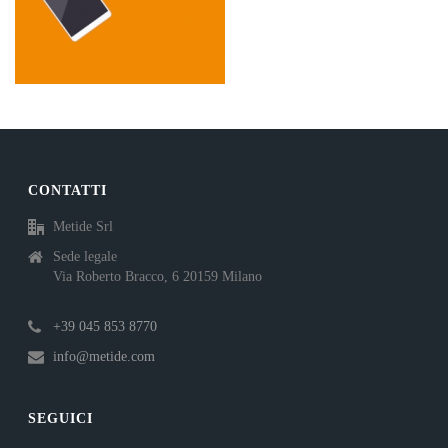
CONTATTI
Metide Srl
Sede legale
Via Roberto Bracco, 6 20159 Milano
+39 045 853 8770
info@metide.com
SEGUICI