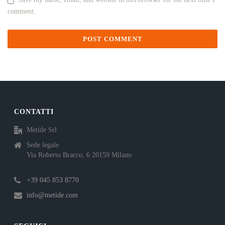
comment.
CONTATTI
Metide Srl
Sede legale
Via Roberto Bracco, 6 20159 Milano
+39 045 853 8770
info@metide.com