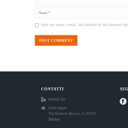
Save my name, email, and website in this browser fo
CONTATTI
SEG
Metide Srl
Sede legale
Via Roberto Bracco, 6 20159
Milano