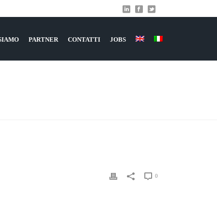
 SIAMO
PARTNER
CONTATTI
JOBS
HOME
»
SCREENSHOT_20170718-152127
0