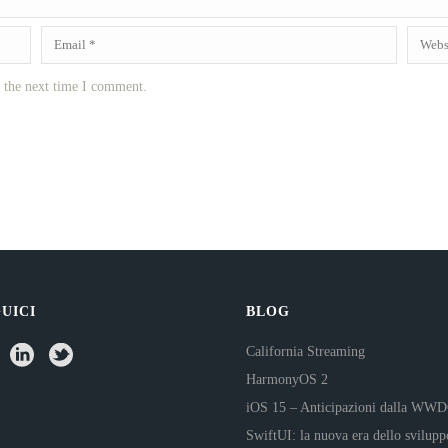
r the next time I comment.
UICI
BLOG
California Streaming
HarmonyOS 2
iOS 15 – Anticipazioni dalla WW
SwiftUI: la nuova era dello svilupp