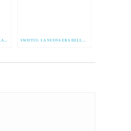
IOS 15 – ANTICIPAZIONI DALLA WWDC21
SWIFTUI: LA NUOVA ERA DELLO SVILUPPO PER IOS.