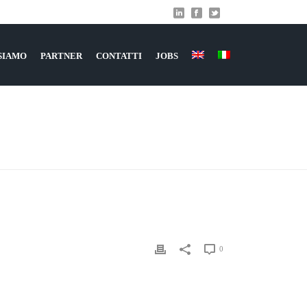
 SIAMO
PARTNER
CONTATTI
JOBS
HOME
»
FAIR-263489_1280
0