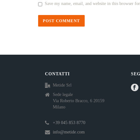
Save my name, email, and website in this browser fo
CONTATTI
SEG
Metide Srl
Sede legale
Via Roberto Bracco, 6 20159
Milano
+39 045 853 8770
info@metide.com