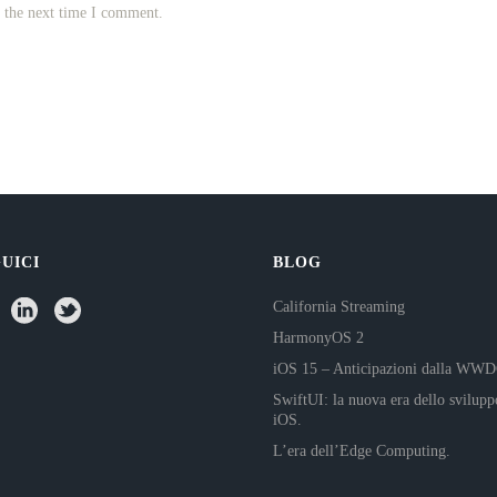
r the next time I comment.
UICI
BLOG
California Streaming
HarmonyOS 2
iOS 15 – Anticipazioni dalla WW
SwiftUI: la nuova era dello svilupp
iOS.
L’era dell’Edge Computing.