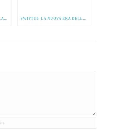
IOS 15 – ANTICIPAZIONI DALLA WWDC21
SWIFTUI: LA NUOVA ERA DELLO SVILUPPO PER IOS.