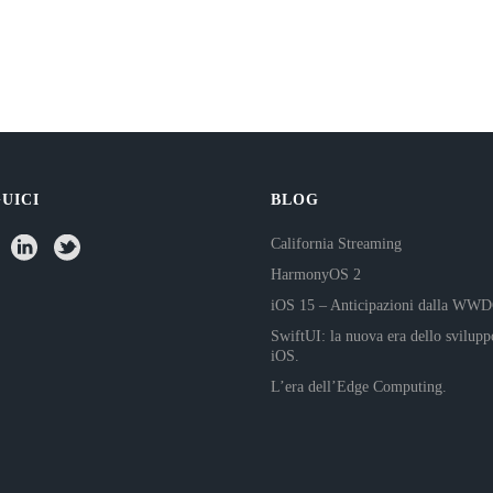
UICI
BLOG
California Streaming
HarmonyOS 2
iOS 15 – Anticipazioni dalla WW
SwiftUI: la nuova era dello svilupp
iOS.
L’era dell’Edge Computing.