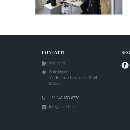
CONTATTI
SEG
Metide Srl
Sede legale
Via Roberto Bracco, 6 20159
Milano
+39 045 853 8770
info@metide.com