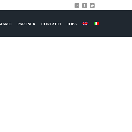
 SIAMO
PARTNER
CONTATTI
JOBS
HOME
»
CHI SIAMO
»
_MG_1025