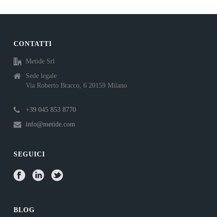
CONTATTI
Metide Srl
Sede legale
Via Roberto Bracco, 6 20159 Milano
+39 045 853 8770
info@metide.com
SEGUICI
BLOG