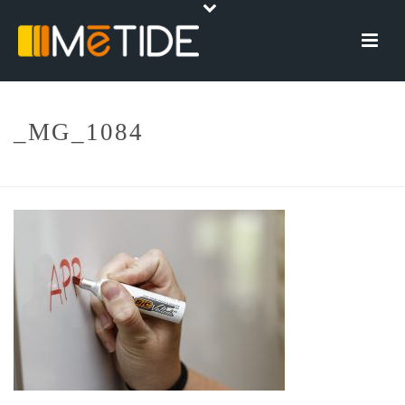
_MG_1084
HOME
»
CASE STUDY
»
_MG_1084