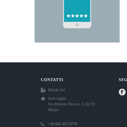
CONTATTI
SEG
Metide Srl
Sede legale
Via Roberto Bracco, 6 20159
Milano
+39 045 853 8770