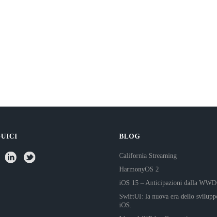
UICI
BLOG
California Streaming
HarmonyOS 2
iOS 15 – Anticipazioni dalla WW
SwiftUI: la nuova era dello svilupp
iOS.