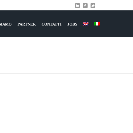
 SIAMO
PARTNER
CONTATTI
JOBS
ILUPPO E REALIZZAZIONE APPLICAZIONI NATIVE
»
1