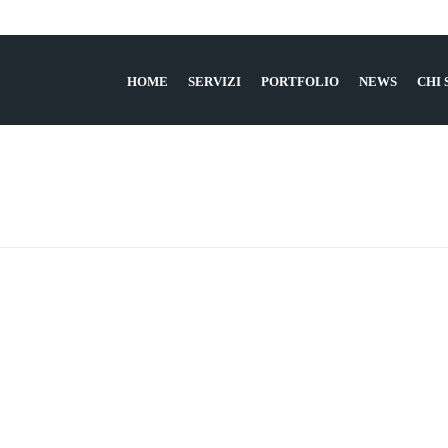
HOME
SERVIZI
PORTFOLIO
NEWS
CHI
HOME
»
SERVIZI
»
SV