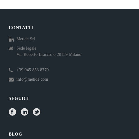
CONTATTI
Metide Srl
Sede legale
Via Roberto Bracco, 6 20159 Milano
+39 045 853 8770
info@metide.com
SEGUICI
BLOG