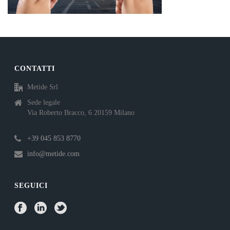
CONTATTI
Metide Srl
Sede legale
Via Roberto Bracco, 6 20159 Milano
+39 045 853 8770
info@metide.com
SEGUICI