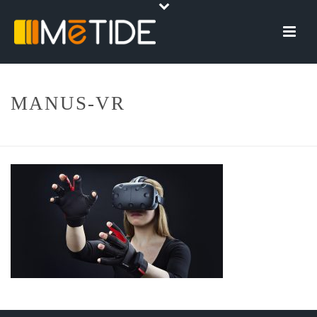
MANUS-VR
HOME
»
SERVIZI
»
REALTÀ AUMENTATA
»
MANUS-VR