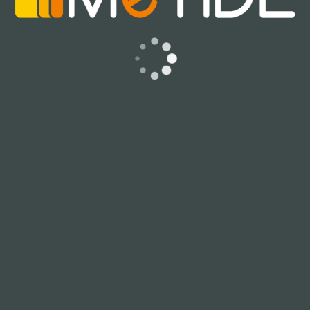
STRUTTURA/UX
La grafica minimale, però, non è sempre garanzia di un
prodotto
mobile
user-friendly
. Jbeach presenta degli
elementi fuorvianti; il più eclatante è una barra di
navigazione custom che replica quasi del tutto il
funzionamento di quella di default del sistema operativo
offrendo di fatto dei comandi ridondanti all’utente.
Come se non bastasse, tale barra presenta un funzionamento
imprevedibile nelle schermate di ricerca; a seconda dei casi,
cliccandola si ottiene un risultato “nullo”, ovvero non ci
sposta ad altre schermate o, ancora peggio, si viene riportati
al punto di partenza, cancellando tutte le selezioni fatte.