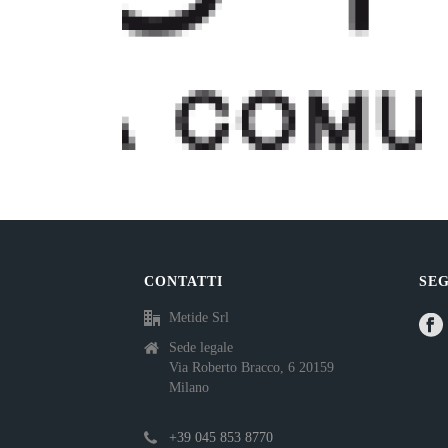
CONTATTI
SEG
Metide Srl
Sede legale
Via Roberto Bracco, 6 20159
Milano
+39 045 853 8770