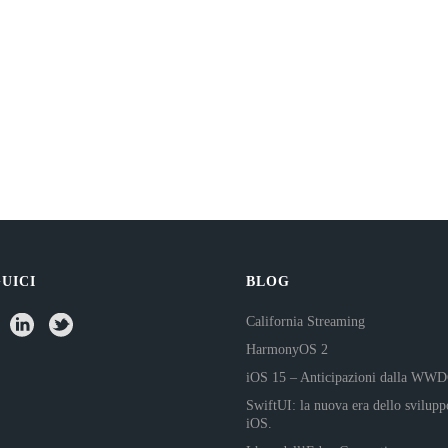
UICI
BLOG
California Streaming
HarmonyOS 2
iOS 15 – Anticipazioni dalla WW
SwiftUI: la nuova era dello svilupp
iOS.