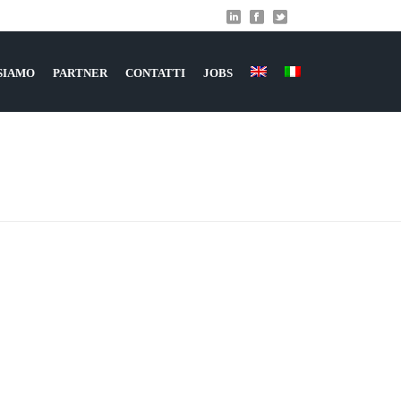
 SIAMO
PARTNER
CONTATTI
JOBS
HOME
»
METIDE MOBILE AGENCY
»
INSIDEBTB