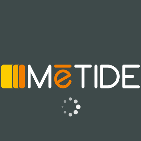
suddivisa in fasce orarie.
enuti il sito web.
Grazie all’app l’utente può ritirar
mostrare il codice sullo smartphon