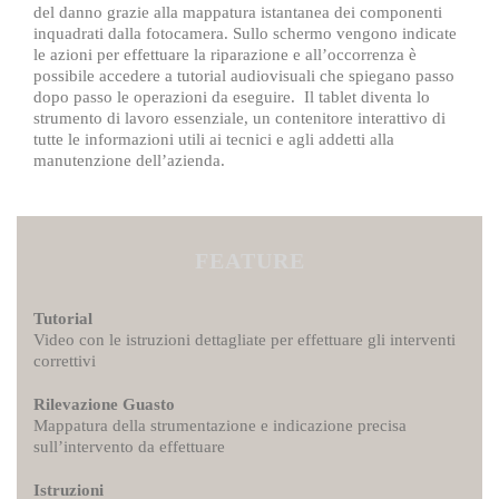
del danno grazie alla mappatura istantanea dei componenti
inquadrati dalla fotocamera. Sullo schermo vengono indicate
le azioni per effettuare la riparazione e all’occorrenza è
possibile accedere a tutorial audiovisuali che spiegano passo
dopo passo le operazioni da eseguire. Il tablet diventa lo
strumento di lavoro essenziale, un contenitore interattivo di
tutte le informazioni utili ai tecnici e agli addetti alla
manutenzione dell’azienda.
FEATURE
Tutorial
Video con le istruzioni dettagliate per effettuare gli interventi
correttivi
Rilevazione Guasto
Mappatura della strumentazione e indicazione precisa
sull’intervento da effettuare
Istruzioni