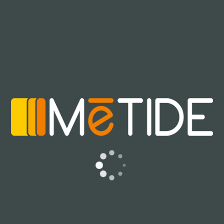
stimolante e divertente: video didattici mostrano con
linguaggio visivo l’argomento trattato, ambienti a 360°
permettono una immersione totale in un determinato
ambiente, test consentono di interagire e scoprire
risultati personalizzati. Video e screenshot si possono
condividere con amici e sui social.
FEATURE
Contenuti multimediali in realtà aumentata
Le pagine della rivista diventano multimediali e si
animano grazie ad animazioni, video, audio, immagini
immersive a 360°. Rappresenta la soluzione più adatta
per riviste di argomento tecnico, scientifico o ludico.
Condivisione Social
Scatti o video dei contenuti multimediali si possono
condividere con amici sui principali social network o