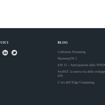
UICI
BLOG
California Streaming
HarmonyOS 2
iOS 15 – Anticipazioni dalla WW
SwiftUI: la nuova era dello svilupp
iOS.
L’era dell’Edge Computing.