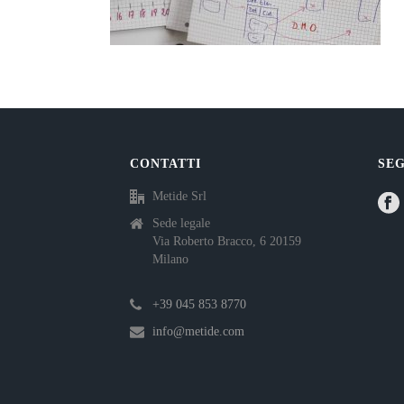
CONTATTI
SEG
Metide Srl
Sede legale
Via Roberto Bracco, 6 20159
Milano
+39 045 853 8770
info@metide.com