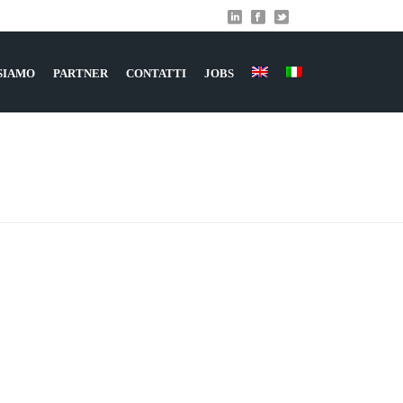
 SIAMO
PARTNER
CONTATTI
JOBS
HOME
»
CHI SIAMO
»
_MG_1074