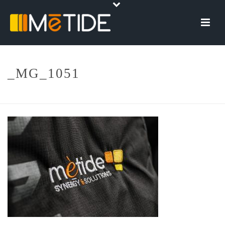
_MG_1051
HOME
»
CHI SIAMO
»
_MG_1051