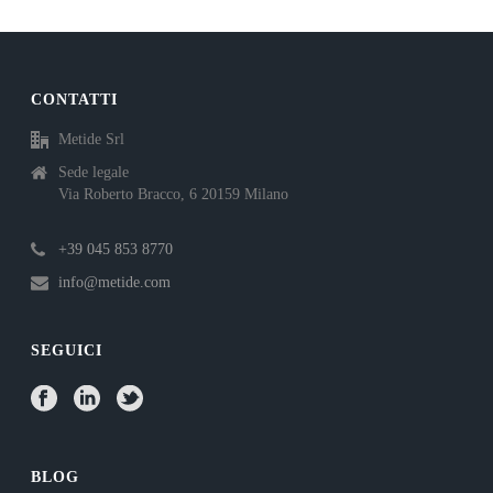
CONTATTI
Metide Srl
Sede legale
Via Roberto Bracco, 6 20159 Milano
+39 045 853 8770
info@metide.com
SEGUICI
BLOG