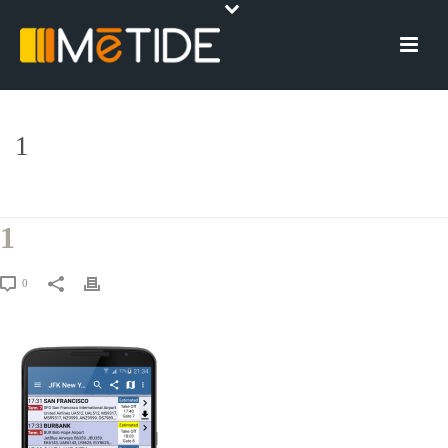
1
HOME
»
I TREND NEL MOBILE MARKETING SU CUI SCOMMETTERE NEL
2017
»
1
1
0