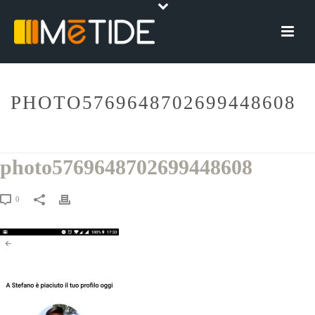
PHOTO5769648702699448608
HOME
»
BADOO – L’APPLICAZIONE MOBILE PER IL DATING ONLINE
»
PHOTO5769648702699448608
photo5769648702699448608
0