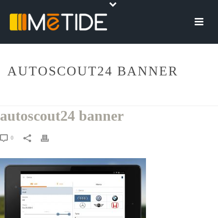
AUTOSCOUT24 BANNER
HOME
»
AUTOSCOUT24: UNA APP PER TROVARE L’AUTO DEI SOGNI
»
AUTOSCOUT24 BANNER
autoscout24 banner
0