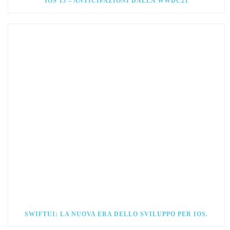
IOS 15 – ANTICIPAZIONI DALLA WWDC21
SWIFTUI: LA NUOVA ERA DELLO SVILUPPO PER IOS.