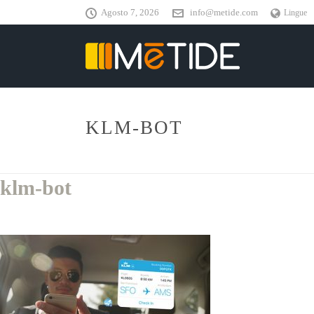
Agosto 7, 2026
info@metide.com
Lingue
KLM-BOT
klm-bot