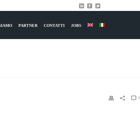
 SIAMO
PARTNER
CONTATTI
JOBS
NDO IL CUSTOMER CARE È UN CHAT-BOT
»
KLM-BOT
0