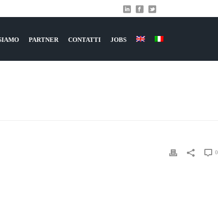
 SIAMO
PARTNER
CONTATTI
JOBS
 È UN CHAT-BOT
»
CHAT-BOT-MESSENGER-FACEBOOK
0