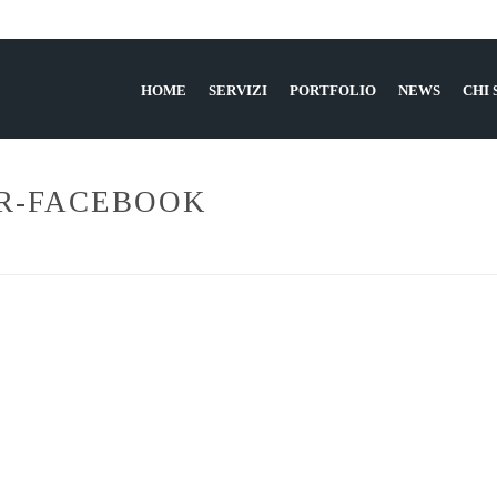
HOME
SERVIZI
PORTFOLIO
NEWS
CHI
R-FACEBOOK
HOME
»
QUANDO IL CUSTOMER CARE