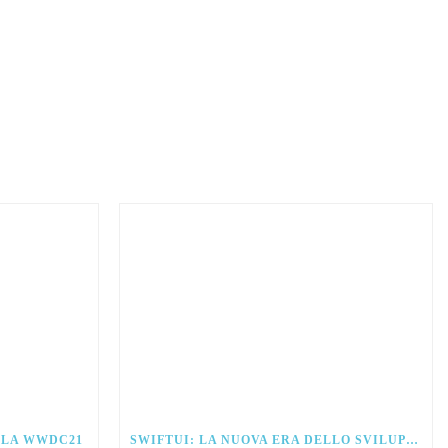
ALLA WWDC21
SWIFTUI: LA NUOVA ERA DELLO SVILUPPO PER IOS.