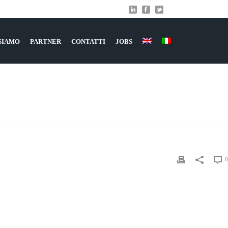
 SIAMO
PARTNER
CONTATTI
JOBS
HOME
»
GRUPPO REM
»
GRUPPO-REM
0