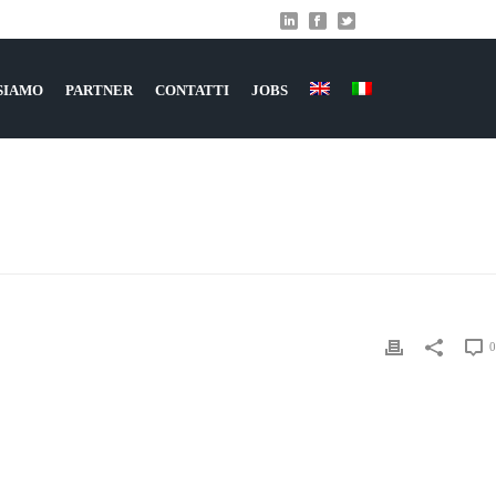
 SIAMO
PARTNER
CONTATTI
JOBS
HOME
»
DOMOTICA
»
DOMOTICA_2
0