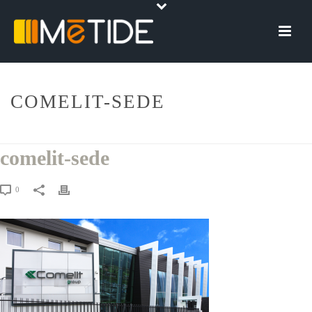
COMELIT-SEDE
HOME
»
COMELIT GROUP
»
COMELIT-SEDE
comelit-sede
0