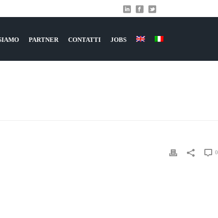
 SIAMO
PARTNER
CONTATTI
JOBS
HOME
»
COMELIT GROUP
»
CONTROLLO
0