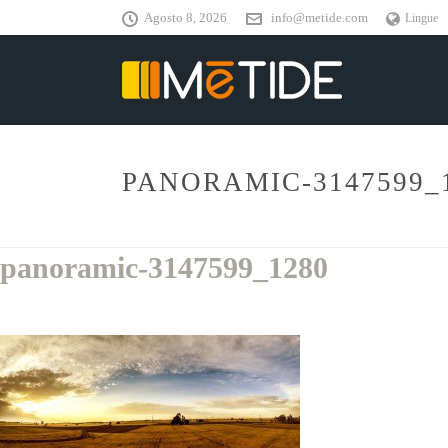
Agosto 8, 2026
info@metide.com
Lingue
PANORAMIC-3147599_
panoramic-3147599_1280