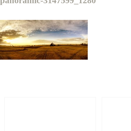
panoramic-3147599_1280