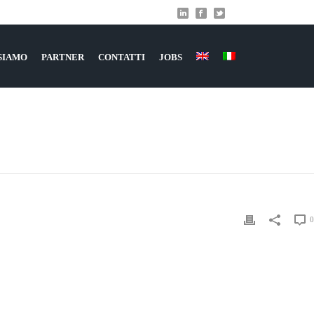
 SIAMO
PARTNER
CONTATTI
JOBS
UZIONE PER AGRICOLTURA
»
PANORAMIC-3147599_1280
0